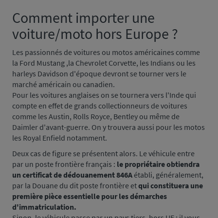
Comment importer une
Paragraphe
3
voiture/moto hors Europe ?
Les passionnés de voitures ou motos américaines comme
la Ford Mustang ,la Chevrolet Corvette, les Indians ou les
harleys Davidson d'époque devront se tourner vers le
marché américain ou canadien.
Pour les voitures anglaises on se tournera vers l'Inde qui
compte en effet de grands collectionneurs de voitures
comme les Austin, Rolls Royce, Bentley ou même de
Daimler d'avant-guerre. On y trouvera aussi pour les motos
les Royal Enfield notamment.
Deux cas de figure se présentent alors. Le véhicule entre
par un poste frontière français :
le propriétaire obtiendra
un certificat de dédouanement 846A
établi, généralement,
par la Douane du dit poste frontière et
qui constituera une
première pièce essentielle pour les démarches
d'immatriculation.
Sinon, le véhicule passe par un pays tiers, hors UE : il vous