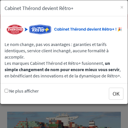
×
Cabinet Thérond devient Rétro+
Men
Aller
Les brèves de la collection Thérond
au
Le nom change, pas vos avantages : garanties et tarifs
Comment importer une voiture ou une moto de collection
contenu
identiques, service client inchangé, aucune formalité à
?
principal
accomplir.
Les marques Cabinet Thérond et Rétro+ fusionnent,
un
simple changement de nom pour encore mieux vous servir
,
Comment importer une voiture
en bénéficiant des innovations et de la dynamique de Rétro+.
ou une moto de collection ?
Ne plus afficher
OK
Image
Principale