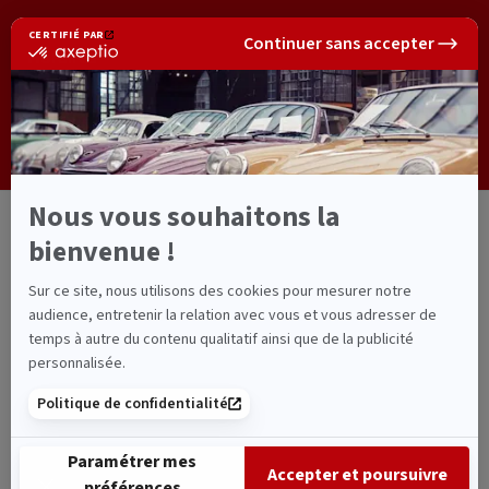
Horaires
Du lundi au vendredi,
de 8h30 à 18h00.
Mentions légales
-
Vie privée
-
Plan du site
-
FAQ
Copyright © 2026
Cabinet Thérond
Paiement sécurisé
Téléphone :
05 65 10 32 01
Cabinet d'Assurances Thérond - 679 Avenue Charles de Gaulle -
46400 Saint-Céré