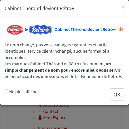
×
Cabinet Thérond devient Rétro+
Men
Aller
Plan du site
au
Le nom change, pas vos avantages : garanties et tarifs
contenu
identiques, service client inchangé, aucune formalité à
principal
accomplir.
Plan du site
Les marques Cabinet Thérond et Rétro+ fusionnent,
un
simple changement de nom pour encore mieux vous servir
,
en bénéficiant des innovations et de la dynamique de Rétro+.
Ne plus afficher
OK
Page d'accueil de
Assurances Thérond
05 65 10 32 01
Contact
Mon Espace
Nos assurances