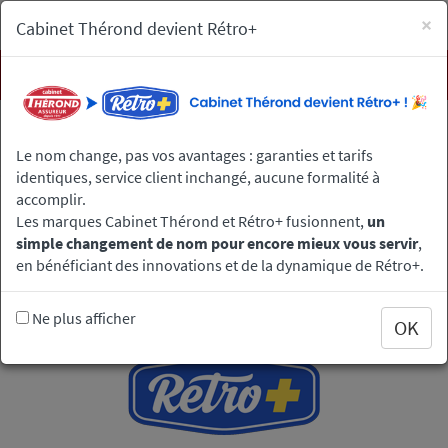
×
Cabinet Thérond devient Rétro+
Men
Aller
Nos assurances
au
Le nom change, pas vos avantages : garanties et tarifs
Assurance camping-car en ligne : demandez votre devis
contenu
identiques, service client inchangé, aucune formalité à
principal
accomplir.
Les marques Cabinet Thérond et Rétro+ fusionnent,
un
Assurance camping-car en ligne :
simple changement de nom pour encore mieux vous servir
,
demandez votre devis
en bénéficiant des innovations et de la dynamique de Rétro+.
Ne plus afficher
Notre Cabinet gère ces contrats sous la marque
Rétro+
.
OK