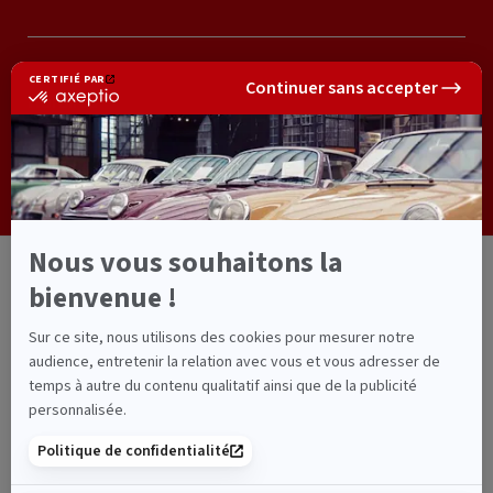
Horaires
Du lundi au vendredi,
de 8h30 à 18h00.
Mentions légales
-
Vie privée
-
Plan du site
-
FAQ
Copyright © 2026
Cabinet Thérond
Paiement sécurisé
Téléphone :
05 65 10 32 01
Cabinet d'Assurances Thérond - 679 Avenue Charles de Gaulle -